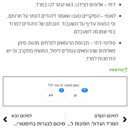
דתי – אלוהים לצידנו, הוא יעזור לנו במרד.
לאומי – הסיקריים טענו שאסור ליהודים לוותר על חרותם,
וכי המוות עדיף על השעבוד. חובתם של היהודים למרוד
במי שמנסה לשעבדם.
פוליטי-דתי – תבוסת הרומאים לפרתים מהווה סימן
מאלוהים שהרומאים עומדים ליפול, המשיח מתקרב וכי יש
הזדמנות למרד.
הדפסה
האם מאמר זה עזר לך?
9
60
כן
לא
לסיכום הקודם
לסיכום הבא
המרד הגדול: הסיבות לפרוץ המרד
סיכום לבגרות בהיסטוריה: תוצאות המרד הגדול