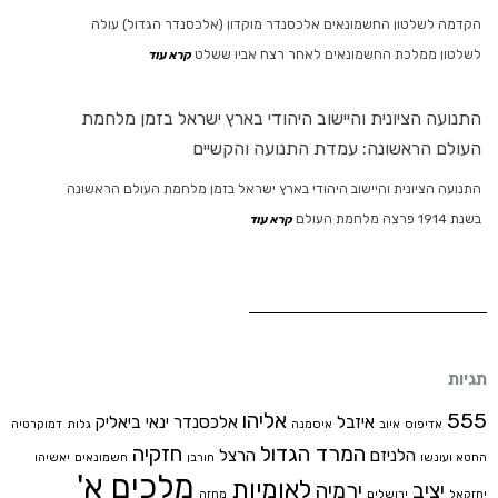
הקדמה לשלטון החשמונאים אלכסנדר מוקדון (אלכסנדר הגדול) עולה
לשלטון ממלכת החשמונאים לאחר רצח אביו ששלט
קרא עוד
התנועה הציונית והיישוב היהודי בארץ ישראל בזמן מלחמת
העולם הראשונה: עמדת התנועה והקשיים
התנועה הציונית והיישוב היהודי בארץ ישראל בזמן מלחמת העולם הראשונה
בשנת 1914 פרצה מלחמת העולם
קרא עוד
תגיות
555
אליהו
איזבל
אלכסנדר ינאי
ביאליק
אדיפוס
איוב
איסמנה
גלות
דמוקרטיה
המרד הגדול
חזקיה
הלניזם
הרצל
החטא ועונשו
חורבן
חשמונאים
יאשיהו
מלכים א'
לאומיות
יציב
ירמיה
יחזקאל
ירושלים
מחזה