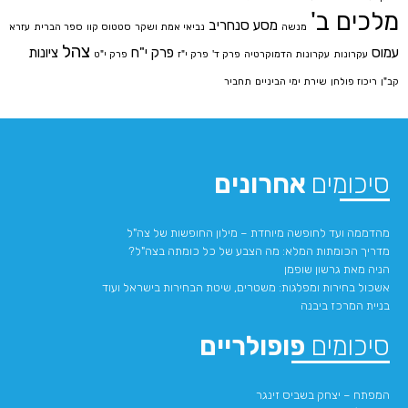
מלכים ב'
מסע סנחריב
מנשה
נביאי אמת ושקר
סטטוס קוו
ספר הברית
עזרא
צהל
עמוס
פרק י"ח
ציונות
עקרונות
עקרונות הדמוקרטיה
פרק ד'
פרק י"ז
פרק י"ט
קב"ן
ריכוז פולחן
שירת ימי הביניים
תחביר
סיכומים
אחרונים
מהדממה ועד לחופשה מיוחדת – מילון החופשות של צה"ל
מדריך הכומתות המלא: מה הצבע של כל כומתה בצה"ל?
הניה מאת גרשון שופמן
אשכול בחירות ומפלגות: משטרים, שיטת הבחירות בישראל ועוד
בניית המרכז ביבנה
סיכומים
פופולריים
המפתח – יצחק בשביס זינגר