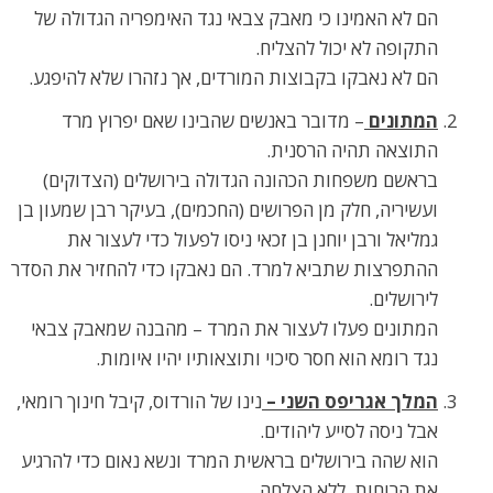
הם לא האמינו כי מאבק צבאי נגד האימפריה הגדולה של
התקופה לא יכול להצליח.
הם לא נאבקו בקבוצות המורדים, אך נזהרו שלא להיפגע.
המתונים
– מדובר באנשים שהבינו שאם יפרוץ מרד
התוצאה תהיה הרסנית.
בראשם משפחות הכהונה הגדולה בירושלים (הצדוקים)
ועשיריה, חלק מן הפרושים (החכמים), בעיקר רבן שמעון בן
גמליאל ורבן יוחנן בן זכאי ניסו לפעול כדי לעצור את
ההתפרצות שתביא למרד. הם נאבקו כדי להחזיר את הסדר
לירושלים.
המתונים פעלו לעצור את המרד – מהבנה שמאבק צבאי
נגד רומא הוא חסר סיכוי ותוצאותיו יהיו איומות.
המלך אגריפס השני –
נינו של הורדוס, קיבל חינוך רומאי,
אבל ניסה לסייע ליהודים.
הוא שהה בירושלים בראשית המרד ונשא נאום כדי להרגיע
את הרוחות, ללא הצלחה.