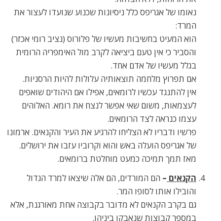
נאומו של אגריפס כלל ניסיונות שכנוע שנועדו לעצור את
המרד:
הוא המעיט בחשיבות מעשיו של פלורוס (נציב רומי אכזר)
והסביר כי אין טעם ביציאה לקרב מול האימפריה הרומית
בגלל מעשיו של אדם אחד.
אם תפרוץ מלחמה תוצאותיה עלולות להיות הרסניות.
אין להתנגד עכשיו לרומאים, אפילו אם היהודים שואפים
לעצמאות, משום שאי אפשר לנצח את רומא. האלוהים
עצמו כנראה לצד הרומאים.
פרשיו ודבריו לא הצליחו להרגיע את העיר והקנאים. ארמונו
של אגריפס הועלה באש והוא וקרוביו עזבו את ירושלים.
מאז תמך תמיכה כמעט מוחלטת ברומאים.
הקנאים
–
הם המורדים, הם אלה שיצאו למרד הגדול
והובילו אותו לסופו המר.
גם בקרב הקנאים לא מדובר בקבוצה אחת מאורגנת, אלא
במספר קבוצות שנאבקו ביניהן.