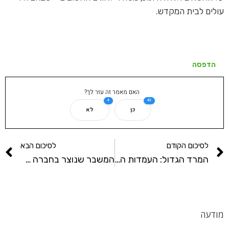
עולים לבית המקדש.
הדפסה
האם מאמר זה עזר לך?
4
43
כן
לא
לסיכום הקודם
לסיכום הבא
המרד הגדול: העמדות השונות בוויכוח על היציאה למלחמה ברומאים ונימוקים בעד ונגד המרד
המשבר שנוצר בחברה היהודית עקב חורבן בית המקדש והסכנות שנשקפו לחברה היהודית כתוצאה מהמשבר
מודעה