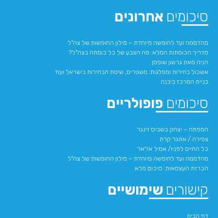
סיכומים
אחרונים
מהדממה ועד לחופשה מיוחדת – מילון החופשות של צה"ל
מדריך הכומתות המלא: מה הצבע של כל כומתה בצה"ל?
הניה מאת גרשון שופמן
אשכול בחירות ומפלגות: משטרים, שיטת הבחירות בישראל ועוד
בניית המרכז ביבנה
סיכומים
פופולריים
המפתח – יצחק בשביס זינגר
צפירה / אתגר קרת
כל החיים לפניו/ אמיל אז'אר
מהדממה ועד לחופשה מיוחדת – מילון החופשות של צה"ל
הכרזת העצמאות: סיכום מלא
קישורים
שימושיים
דף הבית