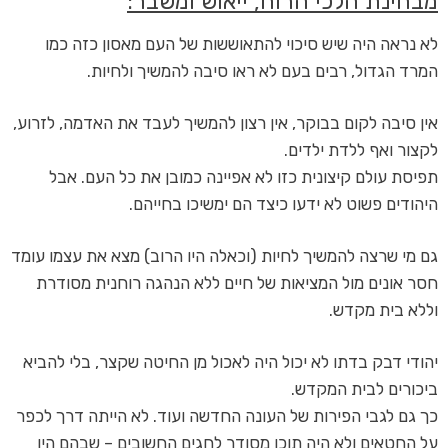
מבחינת הלכי הרוח, ייאוש ומשבר:
לא נראה היה שיש סיכוי להתאוששות של העם מאסון כזה כמו
המרד הגדול, רבים בעם לא ראו סיבה להמשיך ולחיות.
אין סיבה לקום בבוקר, אין רצון להמשיך לעבד את האדמה, לזרוע,
לקצור ואף ללדת ילדים.
תפיסת עולם קיצונית כזו לא אפיינה כמובן את כל העם. אבל
היהודים פשוט לא ידעו כיצד הם ימשיכו בחייהם.
גם מי שרצה להמשיך לחיות (וכאלה היו הרוב) מצא את עצמו עומד
חסר אונים מול המציאות של חיים ללא הנהגה רוחנית מסודרת
וללא בית מקדש.
יהודי דבק בדתו לא יכול היה לאכול מן החיטה שקצר, בלי להביא
ביכורים לבית המקדש.
כך גם לגבי הפירות של העונה החדשה ועוד. לא הייתה דרך לכפר
על החטאים ולא היה תוכן מסודר לחגים החשובים – שבהם היו