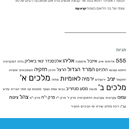
תנועה לאומית- התארגנות של קבוצת אנשים מהלאום שנאבקת לקיום שלטון
עצמי של בני הלאום בשטח
קרא עוד
תגיות
555
אליהו
איזבל
אלכסנדר ינאי
ביאליק
אדיפוס
איוב
איסמנה
גלות
דמוקרטיה
המרד הגדול
חזקיה
הלניזם
הרצל
החטא ועונשו
חורבן
חשמונאים
יאשיהו
מלכים א'
לאומיות
יציב
ירמיה
יחזקאל
ירושלים
מחזה
מלכים ב'
מסע סנחריב
מנשה
נביאי אמת ושקר
סטטוס קוו
ספר הברית
עזרא
צהל
עמוס
פרק י"ח
ציונות
עקרונות
עקרונות הדמוקרטיה
פרק ד'
פרק י"ז
פרק י"ט
קב"ן
ריכוז פולחן
שירת ימי הביניים
תחביר