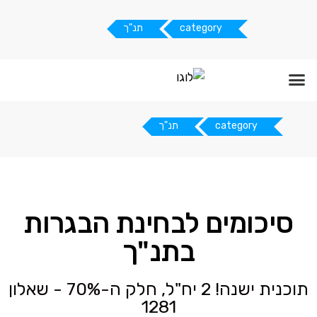
category
תנ"ך
דף הבית
תנאי שימוש
תרומת סיכומים
category
תנ"ך
סיכומים לבחינת הבגרות
בתנ"ך
תוכנית ישנה! 2 יח"ל, חלק ה-70% - שאלון
1281