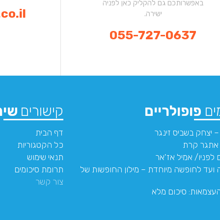
באפשרותכם גם להקליק כאן לפניה
co.il
ישירה.
055-727-0637
ים
פופולריים
קישורים
שימ
 יצחק בשביס זינגר
דף הבית
 אתגר קרת
כל הקטגוריות
 לפניו/ אמיל אז'אר
תנאי שימוש
ועד לחופשה מיוחדת – מילון החופשות של
תרומת סיכומים
צור קשר
עצמאות: סיכום מלא